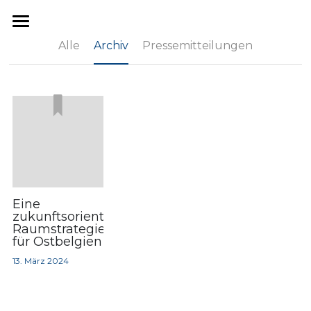
×
×
BLOG KATEGORIEN
SHOPKATEGORIEN
Alle
Archiv
Pressemitteilungen
Startseite
Alle Kategorien
Pressemitteilungen
Politik
Archiv
Menschen
Mach mit
Eine
zukunftsorientierte
Raumstrategie
für Ostbelgien
13. März 2024