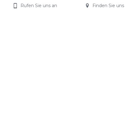
Rufen Sie uns an
Finden Sie uns
Impressum
Aus technischen Gründen ist diese Webseite 
nicht barrierefrei zugänglich.
Wir bitten um Ihr Verständnis. Kontaktieren Sie 
uns gerne bei Fragen.
Datenschutz