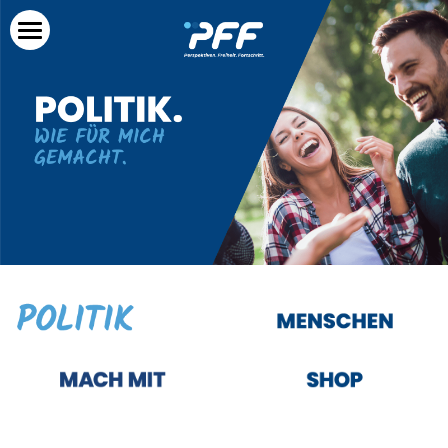
×
×
BLOG KATEGORIEN
SHOPKATEGORIEN
Startseite
Alle Kategorien
Pressemitteilungen
Politik
Archiv
Menschen
Mach mit