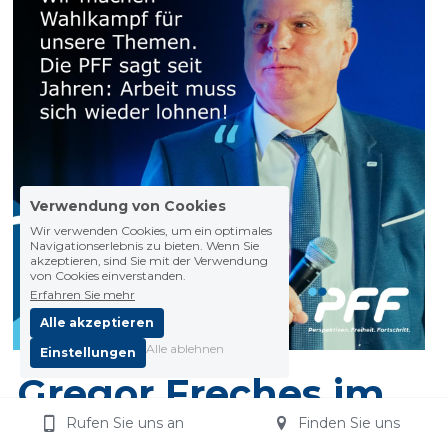
Verwendung von Cookies
Wir verwenden Cookies, um ein optimales
Navigationserlebnis zu bieten. Wenn Sie
akzeptieren, sind Sie mit der Verwendung
von Cookies einverstanden.
Erfahren Sie mehr
Alle akzeptieren
Alle ablehnen
Einstellungen
Gregor Freches im 
Rufen Sie uns an
Finden Sie uns