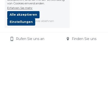
von Cookies einverstanden.
Erfahren Sie mehr
Alle akzeptieren
Alle ablehnen
Einstellungen
Rufen Sie uns an
Finden Sie uns
Impressum
Aus technischen Gründen ist diese Webseite 
nicht barrierefrei zugänglich.
Wir bitten um Ihr Verständnis. Kontaktieren Sie 
uns gerne bei Fragen.