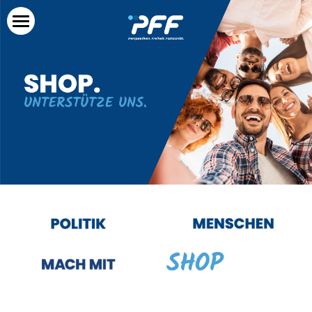
×
×
BLOG KATEGORIEN
SHOPKATEGORIEN
Startseite
Alle Kategorien
Pressemitteilungen
Politik
Archiv
Menschen
Mach mit